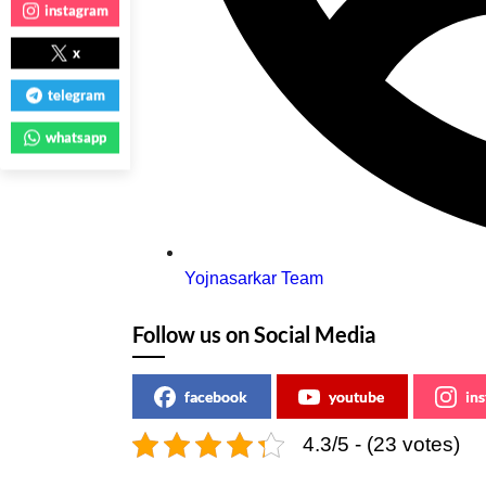
instagram
x
telegram
whatsapp
Yojnasarkar Team
Follow us on Social Media
facebook
youtube
in
4.3/5 - (23 votes)