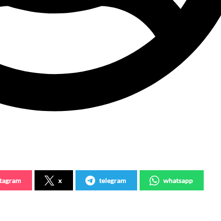
stagram
x
telegram
whatsapp