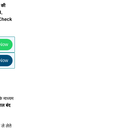
 की
d,
 Check
 Now
 Now
े माध्यम
ाल बंद
 ले लेते